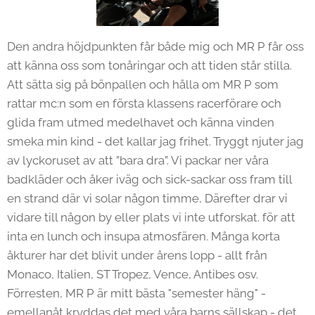
Den andra höjdpunkten får både mig och MR P får oss
att känna oss som tonåringar och att tiden står stilla.
Att sätta sig på bönpallen och hålla om MR P som
rattar mc:n som en första klassens racerförare och
glida fram utmed medelhavet och känna vinden
smeka min kind - det kallar jag frihet. Tryggt njuter jag
av lyckoruset av att ”bara dra”. Vi packar ner våra
badkläder och åker iväg och sick-sackar oss fram till
en strand där vi solar någon timme, Därefter drar vi
vidare till någon by eller plats vi inte utforskat. för att
inta en lunch och insupa atmosfären. Många korta
åkturer har det blivit under årens lopp - allt från
Monaco, Italien, ST Tropez, Vence, Antibes osv.
Förresten, MR P är mitt bästa "semester häng" -
emellanåt kryddas det med våra barns sällskap - det