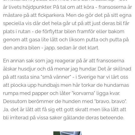
är livets höjdpunkter. På tal om att köra - fransoserna är
mästare på att fickparkera. Men de gör det på sitt egna
speciella vis där det hela går ut på att just deras bil får
plats i rutan - de förflyttar bilen framför eller bakom
genom att gasa lite lätt och liksom putta och putta på
den andra bilen - japp, sedan är det klart.
En annan sak som jag reagerar på är att fransoserna
älskar husdjur och då menar jag hundar. Det är skillnad
på att rasta sina "små vänner" - i Sverige har vi lärt oss
att plocka upp hundbajs men här torkar de hundarnas
rumpa med papper och låter "korvarna" ligga kvar.
Dessutom berömmer de hunden med "bravo, bravo".
Ja, det är lätt att få sig ett gott skratt men lika lätt att
bli irriterad på vissa saker gällande deras beteende.