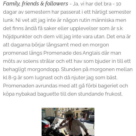
Family, friends & followers
- Ja, vi har det bra - 10
dagar av semestern har passerat i ett härligt semester
lunk. Ni vet att jag inte är någon rutin människa men
det finns ändå få saker eller upplevelser som är s.k
höjdpunkter och dem vill jag inte vara utan. Det ena är
att dagarna börjar långsamt med en morgon
promenad längs Promenade des Anglais där man
möts av solens strålar och ett hav som bjuder in till ett
behagligt morgondopp. Stunden på morgonen mellan
kl 8-9 är som lugnast och då njuter jag som bäst.
Promenaden avrundas med att gå förbi bageriet och
köpa nybakad baguette till den stundande frukost.