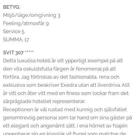
BETYG:
Miljö/läge/omgivning 3
Feeling/atmosfär 9
Service 5
SUMMA: 17
SVIT 307 *****
Detta luxuösa hotell är ett ypperligt exempel på att
den vita oskuldsfulla färgen är fenomenal på att
förföra. Jag förtrollas av det fashionabla, rena och
exklusiva som beskriver Exedra utan att överdriva. Allt
är vitt och åter vitt med en finess som lockar fram det
särpräglade hotellet representerar.
Receptionen är väl rustad med kunnig och självfallet
genomtrevlig personal som tar hand om sina gäster på
ett elegant och angenämt sätt. I ena hörnet av foajén
uppenbarar sig en klassisk vit flygel som matchar de